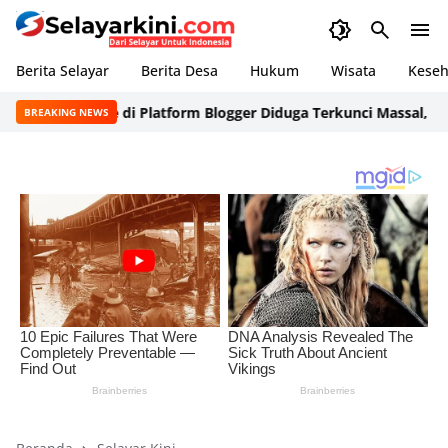
Berita Selayar
Berita Desa
Hukum
Wisata
Keseh
Media Online di Platform Blogger Diduga Terkunci Massal, Penge
BREAKING NEWS