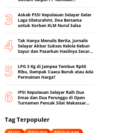
Beroperasi
‎Askab PSSI Kepulauan Selayar Gelar
Laga Silaturahmi, Doa Bersama
untuk Korban KLM Nurul Salsa
‎Tak Hanya Menulis Berita, Jurnalis
Selayar Akbar Sukses Kelola Kebun
Sayur dan Pasarkan Hasilnya Secara
Online
‎LPG 3 Kg di Jampea Tembus Rp50
Ribu, Dampak Cuaca Buruk atau Ada
Permainan Harga? ‎
IPSI Kepulauan Selayar Raih Dua
Emas dan Dua Perunggu di Open
Turnamen Pencak Silat Makassar
Beach Championship I
Tag Terpopuler
ARTIKEL
BERITA DESA
BERITA SELAYAR