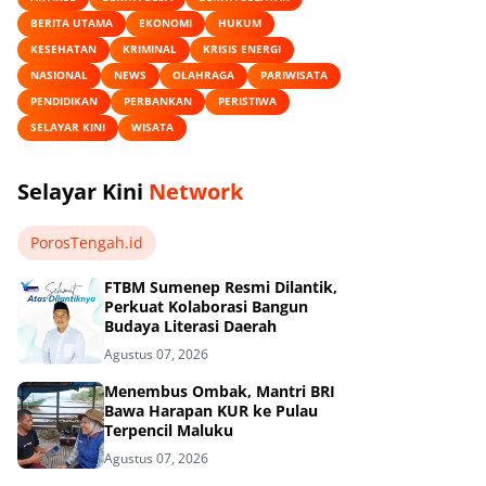
BERITA UTAMA
EKONOMI
HUKUM
KESEHATAN
KRIMINAL
KRISIS ENERGI
NASIONAL
NEWS
OLAHRAGA
PARIWISATA
PENDIDIKAN
PERBANKAN
PERISTIWA
SELAYAR KINI
WISATA
Selayar Kini
Network
PorosTengah.id
FTBM Sumenep Resmi Dilantik,
Perkuat Kolaborasi Bangun
Budaya Literasi Daerah
Agustus 07, 2026
Menembus Ombak, Mantri BRI
Bawa Harapan KUR ke Pulau
Terpencil Maluku
Agustus 07, 2026