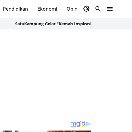
Pendidikan
Ekonomi
Opini
Selayar Kini
Red
SatuKampung Gelar "Kemah Inspirasi Kampung" di Desa Kalepada