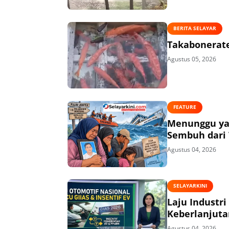
BERITA SELAYAR
Takabonerate
Agustus 05, 2026
FEATURE
Menunggu ya
Sembuh dari 
Agustus 04, 2026
SELAYARKINI
Laju Industri
Keberlanjuta
Agustus 04, 2026