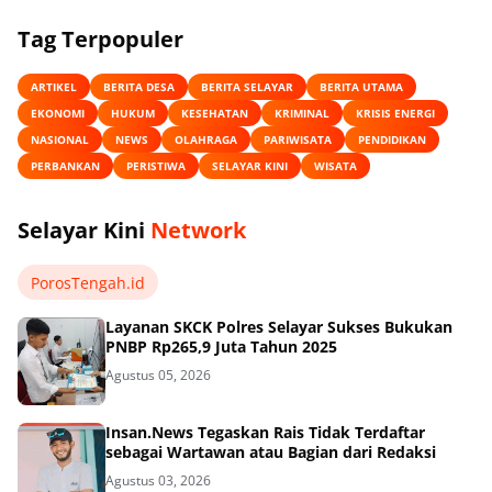
Tag Terpopuler
ARTIKEL
BERITA DESA
BERITA SELAYAR
BERITA UTAMA
EKONOMI
HUKUM
KESEHATAN
KRIMINAL
KRISIS ENERGI
NASIONAL
NEWS
OLAHRAGA
PARIWISATA
PENDIDIKAN
PERBANKAN
PERISTIWA
SELAYAR KINI
WISATA
Selayar Kini
Network
PorosTengah.id
Layanan SKCK Polres Selayar Sukses Bukukan
PNBP Rp265,9 Juta Tahun 2025
Agustus 05, 2026
Insan.News Tegaskan Rais Tidak Terdaftar
sebagai Wartawan atau Bagian dari Redaksi
Agustus 03, 2026