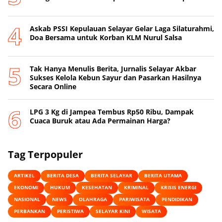
‎Askab PSSI Kepulauan Selayar Gelar Laga Silaturahmi,
Doa Bersama untuk Korban KLM Nurul Salsa
‎Tak Hanya Menulis Berita, Jurnalis Selayar Akbar
Sukses Kelola Kebun Sayur dan Pasarkan Hasilnya
Secara Online
‎LPG 3 Kg di Jampea Tembus Rp50 Ribu, Dampak
Cuaca Buruk atau Ada Permainan Harga? ‎
Tag Terpopuler
ARTIKEL
BERITA DESA
BERITA SELAYAR
BERITA UTAMA
EKONOMI
HUKUM
KESEHATAN
KRIMINAL
KRISIS ENERGI
NASIONAL
NEWS
OLAHRAGA
PARIWISATA
PENDIDIKAN
PERBANKAN
PERISTIWA
SELAYAR KINI
WISATA