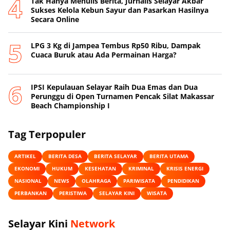
‎Tak Hanya Menulis Berita, Jurnalis Selayar Akbar
Sukses Kelola Kebun Sayur dan Pasarkan Hasilnya
Secara Online
‎LPG 3 Kg di Jampea Tembus Rp50 Ribu, Dampak
Cuaca Buruk atau Ada Permainan Harga? ‎
IPSI Kepulauan Selayar Raih Dua Emas dan Dua
Perunggu di Open Turnamen Pencak Silat Makassar
Beach Championship I
Tag Terpopuler
ARTIKEL
BERITA DESA
BERITA SELAYAR
BERITA UTAMA
EKONOMI
HUKUM
KESEHATAN
KRIMINAL
KRISIS ENERGI
NASIONAL
NEWS
OLAHRAGA
PARIWISATA
PENDIDIKAN
PERBANKAN
PERISTIWA
SELAYAR KINI
WISATA
Selayar Kini
Network