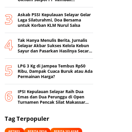
Beroperasi
‎Askab PSSI Kepulauan Selayar Gelar
Laga Silaturahmi, Doa Bersama
untuk Korban KLM Nurul Salsa
‎Tak Hanya Menulis Berita, Jurnalis
Selayar Akbar Sukses Kelola Kebun
Sayur dan Pasarkan Hasilnya Secara
Online
‎LPG 3 Kg di Jampea Tembus Rp50
Ribu, Dampak Cuaca Buruk atau Ada
Permainan Harga? ‎
IPSI Kepulauan Selayar Raih Dua
Emas dan Dua Perunggu di Open
Turnamen Pencak Silat Makassar
Beach Championship I
Tag Terpopuler
ARTIKEL
BERITA DESA
BERITA SELAYAR