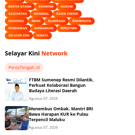
BERITA UTAMA
EKONOMI
HUKUM
KESEHATAN
KRIMINAL
KRISIS ENERGI
NASIONAL
NEWS
OLAHRAGA
PARIWISATA
PENDIDIKAN
PERBANKAN
PERISTIWA
SELAYAR KINI
WISATA
Selayar Kini
Network
PorosTengah.id
FTBM Sumenep Resmi Dilantik,
Perkuat Kolaborasi Bangun
Budaya Literasi Daerah
Agustus 07, 2026
Menembus Ombak, Mantri BRI
Bawa Harapan KUR ke Pulau
Terpencil Maluku
Agustus 07, 2026