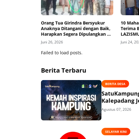
Orang Tua Girindra Bersyukur
10 Maha
Anaknya Ditangani dengan Baik,
Terima 
Harapkan Segera Dipulangkan ke
LAZISM
Selayar
Pember
Juni 26, 2026
Juni 24, 2
Failed to load posts.
Berita Terbaru
BERITA DESA
SatuKampung 
Kalepadang J
Agustus 07, 2026
SELAYAR KINI