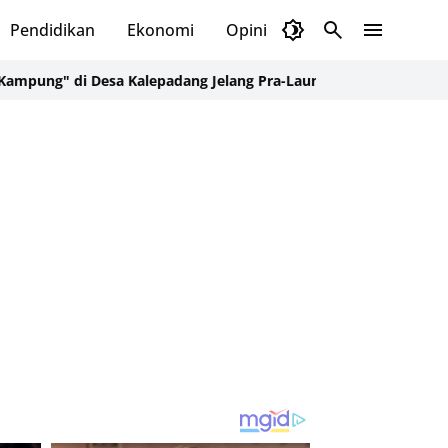
Pendidikan
Ekonomi
Opini
Selayar Kini
Red
 di Desa Kalepadang Jelang Pra-Launching Program
Blog dan Me