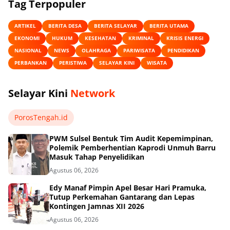
Tag Terpopuler
ARTIKEL
BERITA DESA
BERITA SELAYAR
BERITA UTAMA
EKONOMI
HUKUM
KESEHATAN
KRIMINAL
KRISIS ENERGI
NASIONAL
NEWS
OLAHRAGA
PARIWISATA
PENDIDIKAN
PERBANKAN
PERISTIWA
SELAYAR KINI
WISATA
Selayar Kini
Network
PorosTengah.id
PWM Sulsel Bentuk Tim Audit Kepemimpinan,
Polemik Pemberhentian Kaprodi Unmuh Barru
Masuk Tahap Penyelidikan
Agustus 06, 2026
Edy Manaf Pimpin Apel Besar Hari Pramuka,
Tutup Perkemahan Gantarang dan Lepas
Kontingen Jamnas XII 2026
Agustus 06, 2026