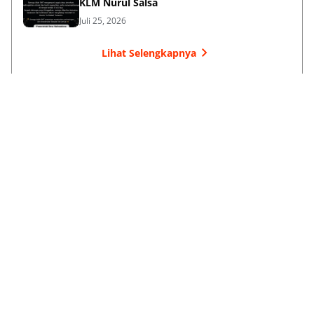
KLM Nurul Salsa
Juli 25, 2026
Lihat Selengkapnya
Failed to load posts.
Dari Selayar Untuk Indonesia
Tentang Kami
Kontak Kami
Kebijakan Privasi
Kode Etik
Info Kerja sama
Karir
Redaksi
© 2026
Melia Family Group
from
Selayarkini.com
. All rights