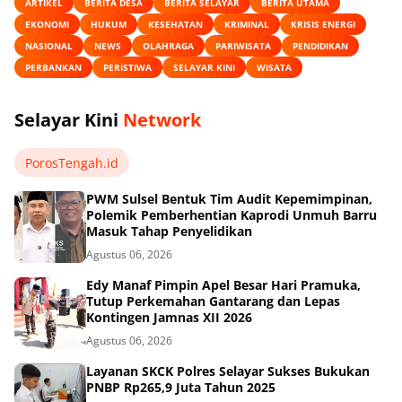
ARTIKEL
BERITA DESA
BERITA SELAYAR
BERITA UTAMA
EKONOMI
HUKUM
KESEHATAN
KRIMINAL
KRISIS ENERGI
NASIONAL
NEWS
OLAHRAGA
PARIWISATA
PENDIDIKAN
PERBANKAN
PERISTIWA
SELAYAR KINI
WISATA
Selayar Kini
Network
PorosTengah.id
PWM Sulsel Bentuk Tim Audit Kepemimpinan,
Polemik Pemberhentian Kaprodi Unmuh Barru
Masuk Tahap Penyelidikan
Agustus 06, 2026
Edy Manaf Pimpin Apel Besar Hari Pramuka,
Tutup Perkemahan Gantarang dan Lepas
Kontingen Jamnas XII 2026
Agustus 06, 2026
Layanan SKCK Polres Selayar Sukses Bukukan
PNBP Rp265,9 Juta Tahun 2025