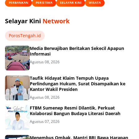
PERBANKAN
PERISTIWA
SELAYAR KINI
WISATA
Selayar Kini
Network
PorosTengah.id
Media Berwajiban Beritakan Sekecil Apapun
Informasi
Agustus 08, 2026
Taufik Hidayat Klaim Tempuh Upaya
Perlindungan Hukum, Surat Disampaikan ke
Kantor Wakil Presiden
Agustus 08, 2026
FTBM Sumenep Resmi Dilantik, Perkuat
Kolaborasi Bangun Budaya Literasi Daerah
Agustus 07, 2026
Menembus Ombak, Mantri BRI Bawa Harapan