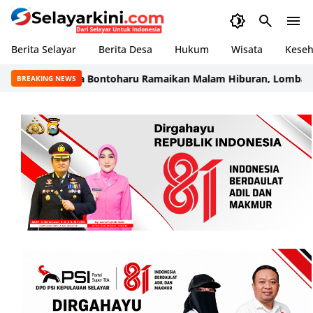
Berita Selayar
Berita Desa
Hukum
Wisata
Keseh
estival Merdeka Bontoharu Ramaikan Malam Hiburan, Lomba Karao
BREAKING NEWS