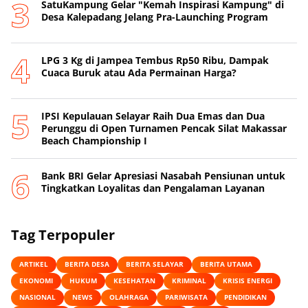
SatuKampung Gelar "Kemah Inspirasi Kampung" di
Desa Kalepadang Jelang Pra-Launching Program
‎LPG 3 Kg di Jampea Tembus Rp50 Ribu, Dampak
Cuaca Buruk atau Ada Permainan Harga? ‎
IPSI Kepulauan Selayar Raih Dua Emas dan Dua
Perunggu di Open Turnamen Pencak Silat Makassar
Beach Championship I
‎Bank BRI Gelar Apresiasi Nasabah Pensiunan untuk
Tingkatkan Loyalitas dan Pengalaman Layanan
Tag Terpopuler
ARTIKEL
BERITA DESA
BERITA SELAYAR
BERITA UTAMA
EKONOMI
HUKUM
KESEHATAN
KRIMINAL
KRISIS ENERGI
NASIONAL
NEWS
OLAHRAGA
PARIWISATA
PENDIDIKAN