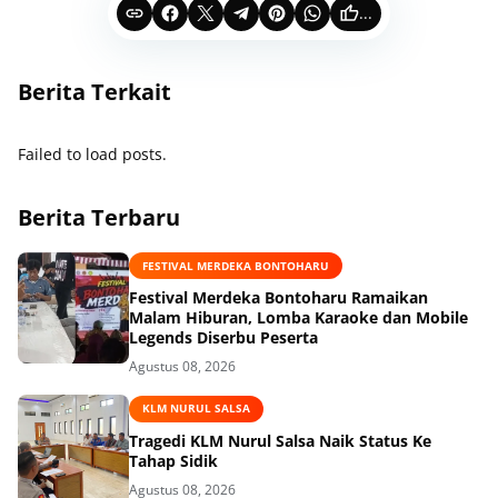
...
Berita Terkait
Failed to load posts.
Berita Terbaru
FESTIVAL MERDEKA BONTOHARU
‎Festival Merdeka Bontoharu Ramaikan
Malam Hiburan, Lomba Karaoke dan Mobile
Legends Diserbu Peserta ‎
Agustus 08, 2026
KLM NURUL SALSA
Tragedi KLM Nurul Salsa Naik Status Ke
Tahap Sidik
Agustus 08, 2026