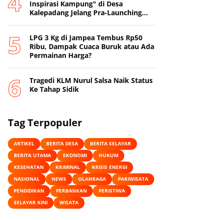
Inspirasi Kampung" di Desa
Kalepadang Jelang Pra-Launching
Program
‎LPG 3 Kg di Jampea Tembus Rp50
Ribu, Dampak Cuaca Buruk atau Ada
Permainan Harga? ‎
Tragedi KLM Nurul Salsa Naik Status
Ke Tahap Sidik
Tag Terpopuler
ARTIKEL
BERITA DESA
BERITA SELAYAR
BERITA UTAMA
EKONOMI
HUKUM
KESEHATAN
KRIMINAL
KRISIS ENERGI
NASIONAL
NEWS
OLAHRAGA
PARIWISATA
PENDIDIKAN
PERBANKAN
PERISTIWA
SELAYAR KINI
WISATA