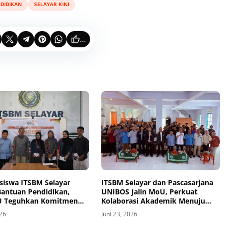
DIDIKAN
SELAYAR KINI
...
siswa ITSBM Selayar
ITSBM Selayar dan Pascasarjana
Bantuan Pendidikan,
UNIBOS Jalin MoU, Perkuat
U Teguhkan Komitmen
Kolaborasi Akademik Menuju
dayaan Umat
SDM Unggul
026
Juni 23, 2026