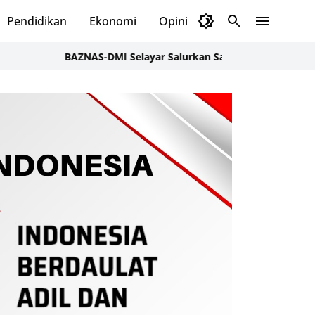
Pendidikan
Ekonomi
Opini
Selayar Kini
Red
BAZNAS-DMI Selayar Salurkan Santunan untuk Keluarga Korba