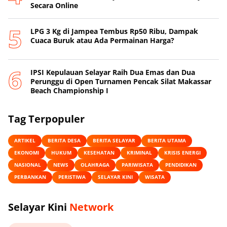
Secara Online
‎LPG 3 Kg di Jampea Tembus Rp50 Ribu, Dampak
Cuaca Buruk atau Ada Permainan Harga? ‎
IPSI Kepulauan Selayar Raih Dua Emas dan Dua
Perunggu di Open Turnamen Pencak Silat Makassar
Beach Championship I
Tag Terpopuler
ARTIKEL
BERITA DESA
BERITA SELAYAR
BERITA UTAMA
EKONOMI
HUKUM
KESEHATAN
KRIMINAL
KRISIS ENERGI
NASIONAL
NEWS
OLAHRAGA
PARIWISATA
PENDIDIKAN
PERBANKAN
PERISTIWA
SELAYAR KINI
WISATA
Selayar Kini
Network