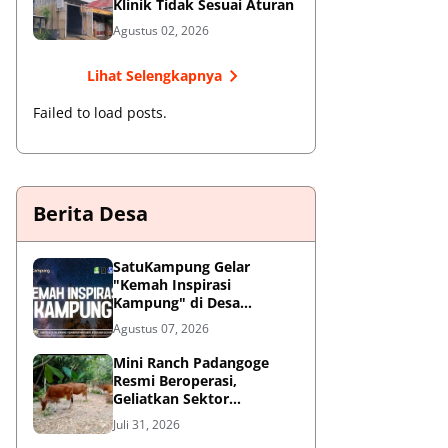
Klinik Tidak Sesuai Aturan
Agustus 02, 2026
Lihat Selengkapnya
Failed to load posts.
Berita Desa
SatuKampung Gelar
"Kemah Inspirasi
Kampung" di Desa
Kalepadang Jelang Pra-
Agustus 07, 2026
Launching Program
‎Mini Ranch Padangoge
Resmi Beroperasi,
Geliatkan Sektor
Peternakan Sapi di
Juli 31, 2026
Kepulauan Selayar ‎