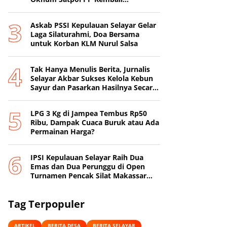
Beroperasi
‎Askab PSSI Kepulauan Selayar Gelar
Laga Silaturahmi, Doa Bersama
untuk Korban KLM Nurul Salsa
‎Tak Hanya Menulis Berita, Jurnalis
Selayar Akbar Sukses Kelola Kebun
Sayur dan Pasarkan Hasilnya Secara
Online
‎LPG 3 Kg di Jampea Tembus Rp50
Ribu, Dampak Cuaca Buruk atau Ada
Permainan Harga? ‎
IPSI Kepulauan Selayar Raih Dua
Emas dan Dua Perunggu di Open
Turnamen Pencak Silat Makassar
Beach Championship I
Tag Terpopuler
ARTIKEL
BERITA DESA
BERITA SELAYAR