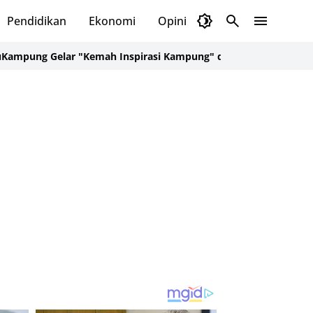
Pendidikan
Ekonomi
Opini
Selayar Kini
Red
Gelar "Kemah Inspirasi Kampung" di Desa Kalepadang Jelang Pr