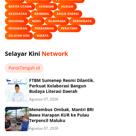
BERITA UTAMA
EKONOMI
HUKUM
KESEHATAN
KRIMINAL
KRISIS ENERGI
NASIONAL
NEWS
OLAHRAGA
PARIWISATA
PENDIDIKAN
PERBANKAN
PERISTIWA
SELAYAR KINI
WISATA
Selayar Kini
Network
PorosTengah.id
FTBM Sumenep Resmi Dilantik,
Perkuat Kolaborasi Bangun
Budaya Literasi Daerah
Agustus 07, 2026
Menembus Ombak, Mantri BRI
Bawa Harapan KUR ke Pulau
Terpencil Maluku
Agustus 07, 2026