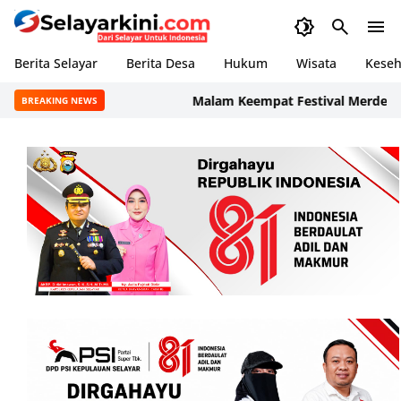
Berita Selayar
Berita Desa
Hukum
Wisata
Keseh
‎Malam Keempat Festival Merdeka Bon
BREAKING NEWS