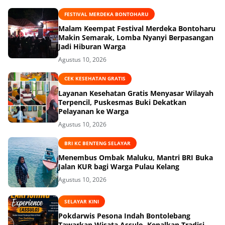
FESTIVAL MERDEKA BONTOHARU
‎Malam Keempat Festival Merdeka Bontoharu
Makin Semarak, Lomba Nyanyi Berpasangan
Jadi Hiburan Warga ‎
Agustus 10, 2026
CEK KESEHATAN GRATIS
‎Layanan Kesehatan Gratis Menyasar Wilayah
Terpencil, Puskesmas Buki Dekatkan
Pelayanan ke Warga
Agustus 10, 2026
BRI KC BENTENG SELAYAR
Menembus Ombak Maluku, Mantri BRI Buka
Jalan KUR bagi Warga Pulau Kelang
Agustus 10, 2026
SELAYAR KINI
Pokdarwis Pesona Indah Bontolebang
Tawarkan Wisata Assulo, Kenalkan Tradisi