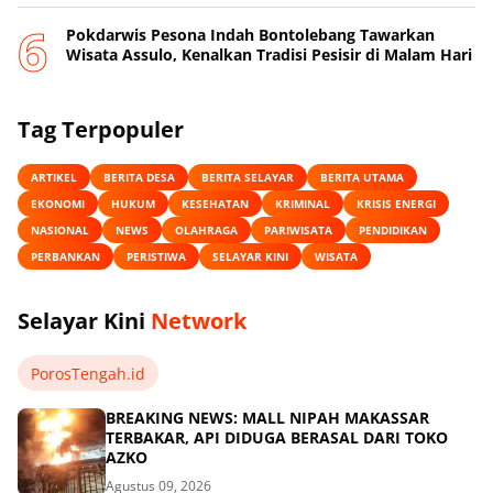
Pokdarwis Pesona Indah Bontolebang Tawarkan
Wisata Assulo, Kenalkan Tradisi Pesisir di Malam Hari
Tag Terpopuler
ARTIKEL
BERITA DESA
BERITA SELAYAR
BERITA UTAMA
EKONOMI
HUKUM
KESEHATAN
KRIMINAL
KRISIS ENERGI
NASIONAL
NEWS
OLAHRAGA
PARIWISATA
PENDIDIKAN
PERBANKAN
PERISTIWA
SELAYAR KINI
WISATA
Selayar Kini
Network
PorosTengah.id
BREAKING NEWS: MALL NIPAH MAKASSAR
TERBAKAR, API DIDUGA BERASAL DARI TOKO
AZKO
Agustus 09, 2026