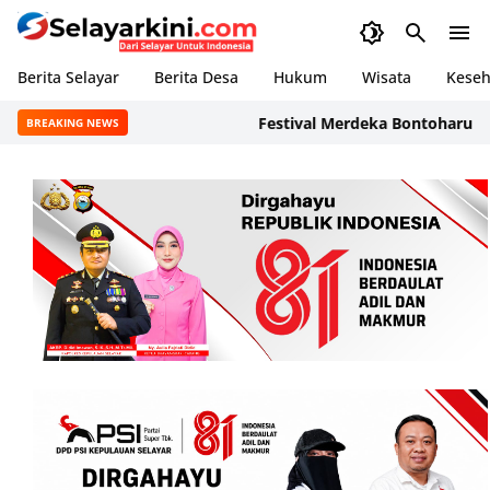
Berita Selayar
Berita Desa
Hukum
Wisata
Keseh
‎Festival Merdeka Bontoharu Ramai
BREAKING NEWS