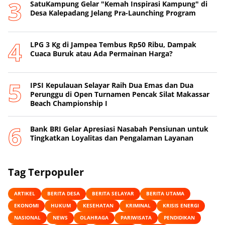
SatuKampung Gelar "Kemah Inspirasi Kampung" di
Desa Kalepadang Jelang Pra-Launching Program
‎LPG 3 Kg di Jampea Tembus Rp50 Ribu, Dampak
Cuaca Buruk atau Ada Permainan Harga? ‎
IPSI Kepulauan Selayar Raih Dua Emas dan Dua
Perunggu di Open Turnamen Pencak Silat Makassar
Beach Championship I
‎Bank BRI Gelar Apresiasi Nasabah Pensiunan untuk
Tingkatkan Loyalitas dan Pengalaman Layanan
Tag Terpopuler
ARTIKEL
BERITA DESA
BERITA SELAYAR
BERITA UTAMA
EKONOMI
HUKUM
KESEHATAN
KRIMINAL
KRISIS ENERGI
NASIONAL
NEWS
OLAHRAGA
PARIWISATA
PENDIDIKAN