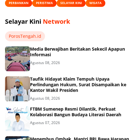
PERBANKAN
PERISTIWA
SELAYAR KINI
WISATA
Selayar Kini
Network
PorosTengah.id
Media Berwajiban Beritakan Sekecil Apapun
Informasi
Agustus 08, 2026
Taufik Hidayat Klaim Tempuh Upaya
Perlindungan Hukum, Surat Disampaikan ke
Kantor Wakil Presiden
Agustus 08, 2026
FTBM Sumenep Resmi Dilantik, Perkuat
Kolaborasi Bangun Budaya Literasi Daerah
Agustus 07, 2026
Menembus Ombak, Mantri BRI Bawa Harapan