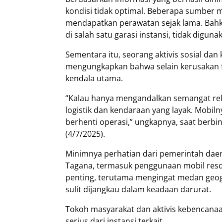
kondisi tidak optimal. Beberapa sumber 
mendapatkan perawatan sejak lama. Bahka
di salah satu garasi instansi, tidak diguna
Sementara itu, seorang aktivis sosial d
mengungkapkan bahwa selain kerusakan f
kendala utama.
“Kalau hanya mengandalkan semangat rel
logistik dan kendaraan yang layak. Mobiln
berhenti operasi,” ungkapnya, saat berbin
(4/7/2025).
Minimnya perhatian dari pemerintah daer
Tagana, termasuk penggunaan mobil resq
penting, terutama mengingat medan geogra
sulit dijangkau dalam keadaan darurat.
Tokoh masyarakat dan aktivis kebencanaa
serius dari instansi terkait.