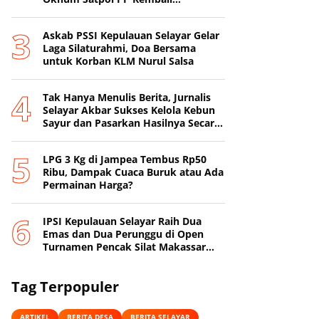
Beroperasi
‎Askab PSSI Kepulauan Selayar Gelar
Laga Silaturahmi, Doa Bersama
untuk Korban KLM Nurul Salsa
‎Tak Hanya Menulis Berita, Jurnalis
Selayar Akbar Sukses Kelola Kebun
Sayur dan Pasarkan Hasilnya Secara
Online
‎LPG 3 Kg di Jampea Tembus Rp50
Ribu, Dampak Cuaca Buruk atau Ada
Permainan Harga? ‎
IPSI Kepulauan Selayar Raih Dua
Emas dan Dua Perunggu di Open
Turnamen Pencak Silat Makassar
Beach Championship I
Tag Terpopuler
ARTIKEL
BERITA DESA
BERITA SELAYAR