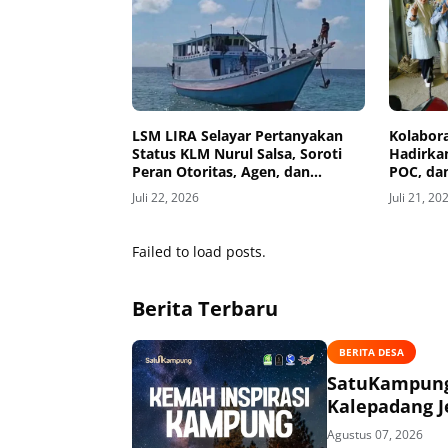
‎LSM LIRA Selayar Pertanyakan
Kolabor
Status KLM Nurul Salsa, Soroti
Hadirka
Peran Otoritas, Agen, dan
POC, da
Nakhoda
Selayar
Juli 22, 2026
Juli 21, 20
Failed to load posts.
Berita Terbaru
BERITA DESA
SatuKampung 
Kalepadang J
Agustus 07, 2026