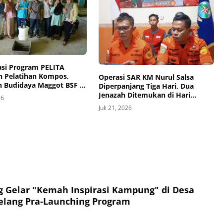
asi Program PELITA
n Pelatihan Kompos,
Operasi SAR KM Nurul Salsa
n Budidaya Maggot BSF di
Diperpanjang Tiga Hari, Dua
Jenazah Ditemukan di Hari
26
Ketujuh
Juli 21, 2026
Gelar "Kemah Inspirasi Kampung" di Desa
elang Pra-Launching Program