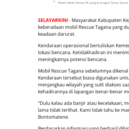
Mobil Hibah Dinsos RI yang di tangani Dinas Sosi
SELAYARKINI
- Masyarakat Kabupaten Ke
keberadaan mobil Rescue Tagana yang dulu 
keadaan darurat.
Kendaraan operasional bertuliskan Kemens
lokasi bencana. Ketidakhadiran ini menim
meningkatnya potensi bencana.
Mobil Rescue Tagana sebelumnya dikenal
Kendaraan tersebut biasa digunakan untu
menjangkau wilayah yang sulit diakses s
kehadirannya di lapangan benar-benar m
“Dulu kalau ada banjir atau kecelakaan, m
lama tidak terlihat. Kami tidak tahu ke m
Bontomatene.
Berdasarkan informasi yang berhasil dihi