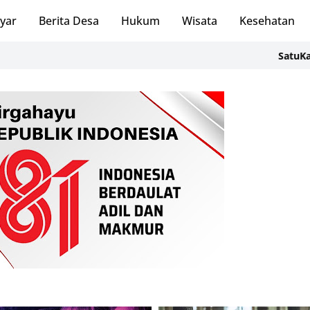
ayar
Berita Desa
Hukum
Wisata
Kesehatan
SatuKampung Gel