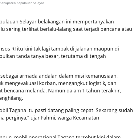
al Kabupaten Kepulauan Selayar
pulauan Selayar belakangan ini mempertanyakan
sering terlihat berlalu-lalang saat terjadi bencana atau
os RI itu kini tak lagi tampak di jalanan maupun di
bulkan tanda tanya besar, terutama di tengah
 sebagai armada andalan dalam misi kemanusiaan.
k mengevakuasi korban, mengangkut logistik, dan
aat bencana melanda. Namun dalam 1 tahun terakhir,
enghilang.
obil Tagana itu pasti datang paling cepat. Sekarang sudah
ana perginya,” ujar Fahmi, warga Kecamatan
mpun, mobil operasional Tagana tersebut kini dalam