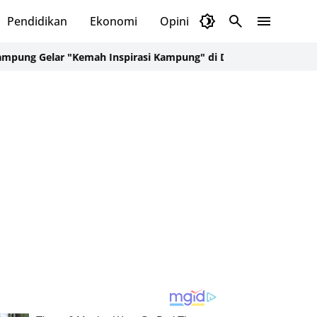
Pendidikan
Ekonomi
Opini
Selayar Kini
Red
ar "Kemah Inspirasi Kampung" di Desa Kalepadang Jelang Pra-