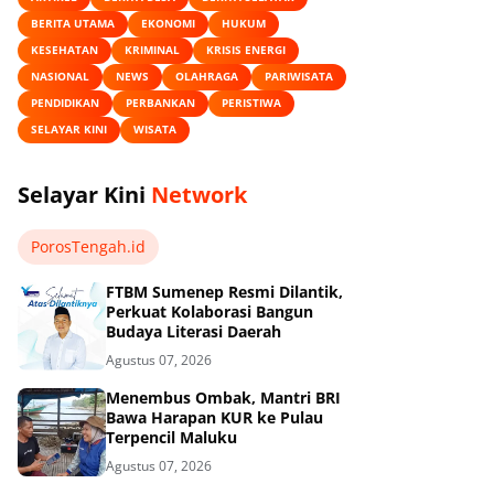
BERITA UTAMA
EKONOMI
HUKUM
KESEHATAN
KRIMINAL
KRISIS ENERGI
NASIONAL
NEWS
OLAHRAGA
PARIWISATA
PENDIDIKAN
PERBANKAN
PERISTIWA
SELAYAR KINI
WISATA
Selayar Kini
Network
PorosTengah.id
FTBM Sumenep Resmi Dilantik,
Perkuat Kolaborasi Bangun
Budaya Literasi Daerah
Agustus 07, 2026
Menembus Ombak, Mantri BRI
Bawa Harapan KUR ke Pulau
Terpencil Maluku
Agustus 07, 2026