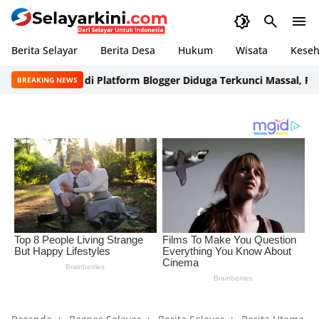
Berita Selayar
Berita Desa
Hukum
Wisata
Keseh
edia Online di Platform Blogger Diduga Terkunci Massal, Pengel
BREAKING NEWS