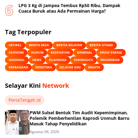
‎LPG 3 Kg di Jampea Tembus Rp50 Ribu, Dampak
Cuaca Buruk atau Ada Permainan Harga? ‎
Tag Terpopuler
ARTIKEL
BERITA DESA
BERITA SELAYAR
BERITA UTAMA
EKONOMI
HUKUM
KESEHATAN
KRIMINAL
KRISIS ENERGI
NASIONAL
NEWS
OLAHRAGA
PARIWISATA
PENDIDIKAN
PERBANKAN
PERISTIWA
SELAYAR KINI
WISATA
Selayar Kini
Network
PorosTengah.id
PWM Sulsel Bentuk Tim Audit Kepemimpinan,
Polemik Pemberhentian Kaprodi Unmuh Barru
Masuk Tahap Penyelidikan
Agustus 06, 2026