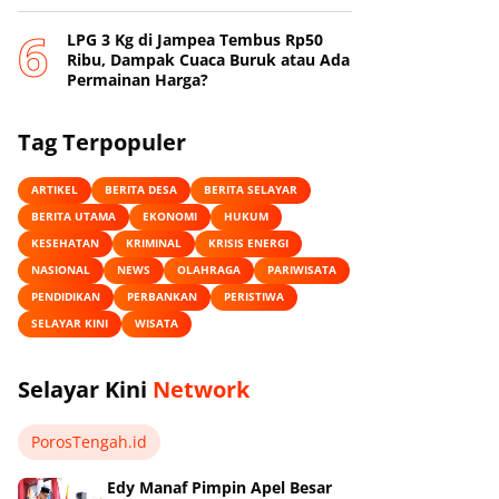
Online
‎LPG 3 Kg di Jampea Tembus Rp50
Ribu, Dampak Cuaca Buruk atau Ada
Permainan Harga? ‎
Tag Terpopuler
ARTIKEL
BERITA DESA
BERITA SELAYAR
BERITA UTAMA
EKONOMI
HUKUM
KESEHATAN
KRIMINAL
KRISIS ENERGI
NASIONAL
NEWS
OLAHRAGA
PARIWISATA
PENDIDIKAN
PERBANKAN
PERISTIWA
SELAYAR KINI
WISATA
Selayar Kini
Network
PorosTengah.id
Edy Manaf Pimpin Apel Besar