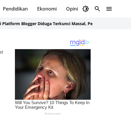
Pendidikan
Ekonomi
Opini
Selayar Kini
Red
form Blogger Diduga Terkunci Massal, Pengelola Dibuat Cemas
Dug