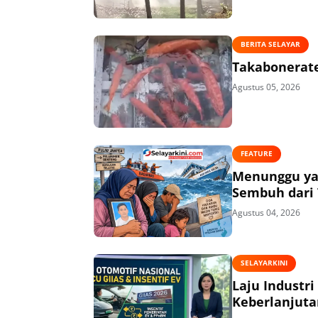
BERITA SELAYAR
Takabonerate
Agustus 05, 2026
FEATURE
Menunggu ya
Sembuh dari 
Agustus 04, 2026
SELAYARKINI
Laju Industri
Keberlanjuta