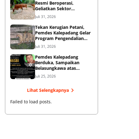
Resmi Beroperasi,
Geliatkan Sektor
Peternakan Sapi di
Juli 31, 2026
Kepulauan Selayar ‎
Tekan Kerugian Petani,
Pemdes Kalepadang Gelar
Program Pengendalian
Hama Tupai
Juli 31, 2026
Pemdes Kalepadang
Berduka, Sampaikan
Belasungkawa atas
Wafatnya Hasbi Korban
Juli 25, 2026
KLM Nurul Salsa
Lihat Selengkapnya
Failed to load posts.