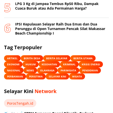
‎LPG 3 Kg di Jampea Tembus Rp50 Ribu, Dampak
Cuaca Buruk atau Ada Permainan Harga? ‎
IPSI Kepulauan Selayar Raih Dua Emas dan Dua
Perunggu di Open Turnamen Pencak Silat Makassar
Beach Championship I
Tag Terpopuler
ARTIKEL
BERITA DESA
BERITA SELAYAR
BERITA UTAMA
EKONOMI
HUKUM
KESEHATAN
KRIMINAL
KRISIS ENERGI
NASIONAL
NEWS
OLAHRAGA
PARIWISATA
PENDIDIKAN
PERBANKAN
PERISTIWA
SELAYAR KINI
WISATA
Selayar Kini
Network
PorosTengah.id