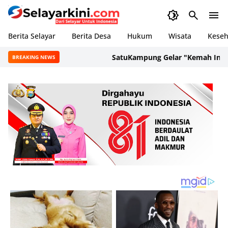
Berita Selayar
Berita Desa
Hukum
Wisata
Keseh
SatuKampung Gelar "Kemah Inspirasi
BREAKING NEWS