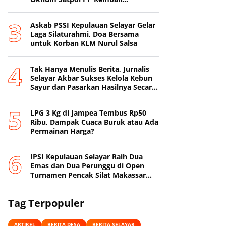
Beroperasi
‎Askab PSSI Kepulauan Selayar Gelar
Laga Silaturahmi, Doa Bersama
untuk Korban KLM Nurul Salsa
‎Tak Hanya Menulis Berita, Jurnalis
Selayar Akbar Sukses Kelola Kebun
Sayur dan Pasarkan Hasilnya Secara
Online
‎LPG 3 Kg di Jampea Tembus Rp50
Ribu, Dampak Cuaca Buruk atau Ada
Permainan Harga? ‎
IPSI Kepulauan Selayar Raih Dua
Emas dan Dua Perunggu di Open
Turnamen Pencak Silat Makassar
Beach Championship I
Tag Terpopuler
ARTIKEL
BERITA DESA
BERITA SELAYAR