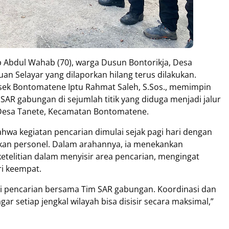
 Abdul Wahab (70), warga Dusun Bontorikja, Desa
n Selayar yang dilaporkan hilang terus dilakukan.
sek Bontomatene Iptu Rahmat Saleh, S.Sos., memimpin
AR gabungan di sejumlah titik yang diduga menjadi jalur
 Desa Tanete, Kecamatan Bontomatene.
a kegiatan pencarian dimulai sejak pagi hari dengan
kan personel. Dalam arahannya, ia menekankan
ketelitian dalam menyisir area pencarian, mengingat
ri keempat.
si pencarian bersama Tim SAR gabungan. Koordinasi dan
r setiap jengkal wilayah bisa disisir secara maksimal,”