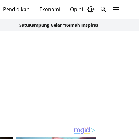
Pendidikan
Ekonomi
Opini
Selayar Kini
Red
atuKampung Gelar "Kemah Inspirasi Kampung" di Desa Kalepada