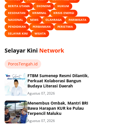
BERITA UTAMA
EKONOMI
HUKUM
KESEHATAN
KRIMINAL
KRISIS ENERGI
NASIONAL
NEWS
OLAHRAGA
PARIWISATA
PENDIDIKAN
PERBANKAN
PERISTIWA
SELAYAR KINI
WISATA
Selayar Kini
Network
PorosTengah.id
FTBM Sumenep Resmi Dilantik,
Perkuat Kolaborasi Bangun
Budaya Literasi Daerah
Agustus 07, 2026
Menembus Ombak, Mantri BRI
Bawa Harapan KUR ke Pulau
Terpencil Maluku
Agustus 07, 2026