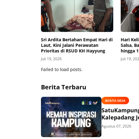
‎Sri Ardita Bertahan Empat Hari di
Hari Ke
Laut, Kini Jalani Perawatan
Salsa, B
Prioritas di RSUD KH Hayyung
hingga 1
KRI Marl
Juli 19, 2026
Juli 19, 20
Failed to load posts.
Berita Terbaru
BERITA DESA
SatuKampung 
Kalepadang J
Agustus 07, 2026