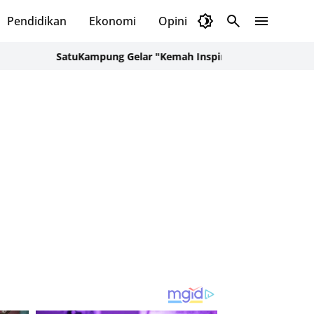
Pendidikan
Ekonomi
Opini
Selayar Kini
Red
SatuKampung Gelar "Kemah Inspirasi Kampung" di Desa Kale