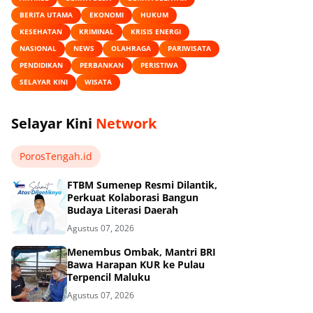
BERITA UTAMA
EKONOMI
HUKUM
KESEHATAN
KRIMINAL
KRISIS ENERGI
NASIONAL
NEWS
OLAHRAGA
PARIWISATA
PENDIDIKAN
PERBANKAN
PERISTIWA
SELAYAR KINI
WISATA
Selayar Kini
Network
PorosTengah.id
FTBM Sumenep Resmi Dilantik,
Perkuat Kolaborasi Bangun
Budaya Literasi Daerah
Agustus 07, 2026
Menembus Ombak, Mantri BRI
Bawa Harapan KUR ke Pulau
Terpencil Maluku
Agustus 07, 2026