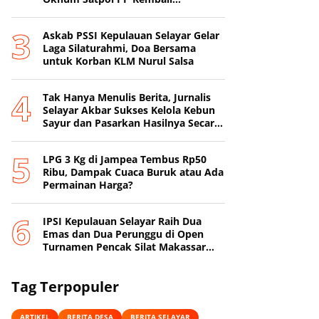
Beroperasi
‎Askab PSSI Kepulauan Selayar Gelar
Laga Silaturahmi, Doa Bersama
untuk Korban KLM Nurul Salsa
‎Tak Hanya Menulis Berita, Jurnalis
Selayar Akbar Sukses Kelola Kebun
Sayur dan Pasarkan Hasilnya Secara
Online
‎LPG 3 Kg di Jampea Tembus Rp50
Ribu, Dampak Cuaca Buruk atau Ada
Permainan Harga? ‎
IPSI Kepulauan Selayar Raih Dua
Emas dan Dua Perunggu di Open
Turnamen Pencak Silat Makassar
Beach Championship I
Tag Terpopuler
ARTIKEL
BERITA DESA
BERITA SELAYAR