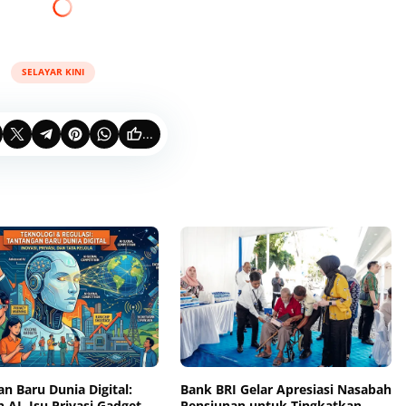
SELAYAR KINI
...
n Baru Dunia Digital:
‎Bank BRI Gelar Apresiasi Nasabah
 AI, Isu Privasi Gadget,
Pensiunan untuk Tingkatkan