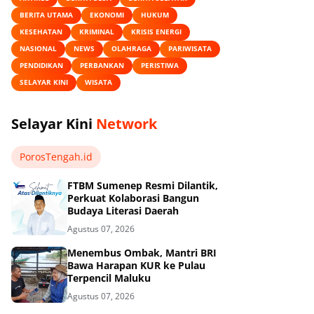
BERITA UTAMA
EKONOMI
HUKUM
KESEHATAN
KRIMINAL
KRISIS ENERGI
NASIONAL
NEWS
OLAHRAGA
PARIWISATA
PENDIDIKAN
PERBANKAN
PERISTIWA
SELAYAR KINI
WISATA
Selayar Kini
Network
PorosTengah.id
FTBM Sumenep Resmi Dilantik,
Perkuat Kolaborasi Bangun
Budaya Literasi Daerah
Agustus 07, 2026
Menembus Ombak, Mantri BRI
Bawa Harapan KUR ke Pulau
Terpencil Maluku
Agustus 07, 2026