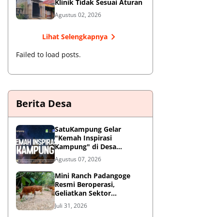
Klinik Tidak Sesuai Aturan
Agustus 02, 2026
Lihat Selengkapnya
Failed to load posts.
Berita Desa
SatuKampung Gelar
"Kemah Inspirasi
Kampung" di Desa
Kalepadang Jelang Pra-
Agustus 07, 2026
Launching Program
‎Mini Ranch Padangoge
Resmi Beroperasi,
Geliatkan Sektor
Peternakan Sapi di
Juli 31, 2026
Kepulauan Selayar ‎