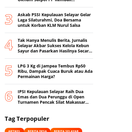
Beroperasi
‎Askab PSSI Kepulauan Selayar Gelar
Laga Silaturahmi, Doa Bersama
untuk Korban KLM Nurul Salsa
‎Tak Hanya Menulis Berita, Jurnalis
Selayar Akbar Sukses Kelola Kebun
Sayur dan Pasarkan Hasilnya Secara
Online
‎LPG 3 Kg di Jampea Tembus Rp50
Ribu, Dampak Cuaca Buruk atau Ada
Permainan Harga? ‎
IPSI Kepulauan Selayar Raih Dua
Emas dan Dua Perunggu di Open
Turnamen Pencak Silat Makassar
Beach Championship I
Tag Terpopuler
ARTIKEL
BERITA DESA
BERITA SELAYAR