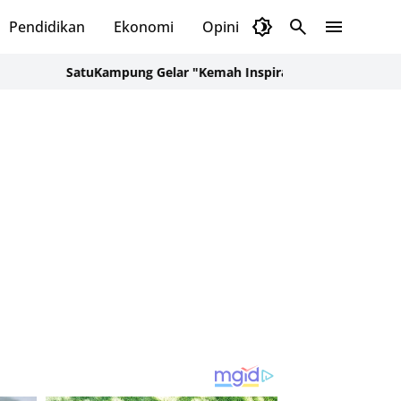
Pendidikan
Ekonomi
Opini
Selayar Kini
Red
SatuKampung Gelar "Kemah Inspirasi Kampung" di Desa Kalepad