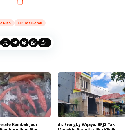
TA DESA
BERITA SELAYAR
...
erate Kembali Jadi
dr. Frengky Wijaya: BPJS Tak
 Pemburu Ikan Bius
Mungkin Bermitra Jika Klinik