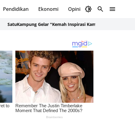
Pendidikan
Ekonomi
Opini
Selayar Kini
Red
Kampung Gelar "Kemah Inspirasi Kampung" di Desa Kalepadang 