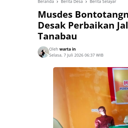
Beranda
Berita Desa
Berita Selayar
‎Musdes Bontotangn
Desak Perbaikan Ja
Tanabau
Oleh
warta in
Selasa, 7 Juli 2026 06:37 WIB