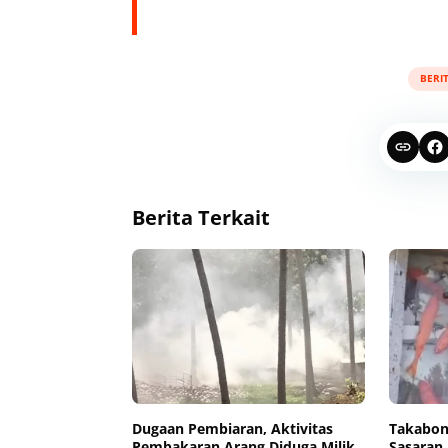
BERI
Berita Terkait
Dugaan Pembiaran, Aktivitas
Takabon
Pembakaran Arang Diduga Milik
Sasaran