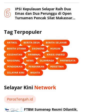
IPSI Kepulauan Selayar Raih Dua
Emas dan Dua Perunggu di Open
Turnamen Pencak Silat Makassar
Beach Championship I
Tag Terpopuler
ARTIKEL
BERITA DESA
BERITA SELAYAR
BERITA UTAMA
EKONOMI
HUKUM
KESEHATAN
KRIMINAL
KRISIS ENERGI
NASIONAL
NEWS
OLAHRAGA
PARIWISATA
PENDIDIKAN
PERBANKAN
PERISTIWA
SELAYAR KINI
WISATA
Selayar Kini
Network
PorosTengah.id
FTBM Sumenep Resmi Dilantik,