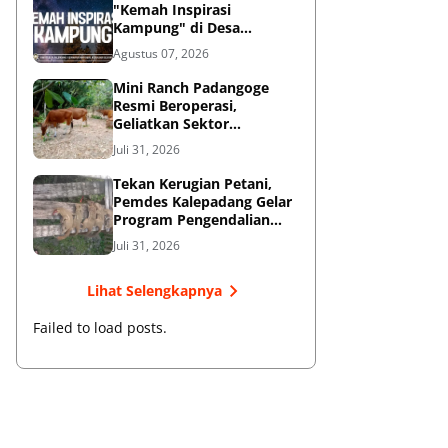
"Kemah Inspirasi
Kampung" di Desa
Kalepadang Jelang Pra-
Agustus 07, 2026
Launching Program
‎Mini Ranch Padangoge
Resmi Beroperasi,
Geliatkan Sektor
Peternakan Sapi di
Juli 31, 2026
Kepulauan Selayar ‎
Tekan Kerugian Petani,
Pemdes Kalepadang Gelar
Program Pengendalian
Hama Tupai
Juli 31, 2026
Lihat Selengkapnya
Failed to load posts.