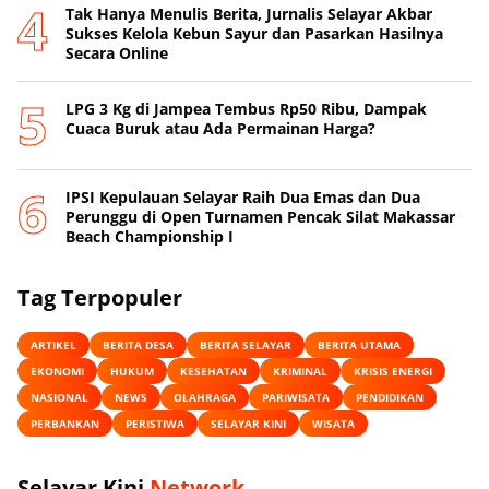
‎Tak Hanya Menulis Berita, Jurnalis Selayar Akbar
Sukses Kelola Kebun Sayur dan Pasarkan Hasilnya
Secara Online
‎LPG 3 Kg di Jampea Tembus Rp50 Ribu, Dampak
Cuaca Buruk atau Ada Permainan Harga? ‎
IPSI Kepulauan Selayar Raih Dua Emas dan Dua
Perunggu di Open Turnamen Pencak Silat Makassar
Beach Championship I
Tag Terpopuler
ARTIKEL
BERITA DESA
BERITA SELAYAR
BERITA UTAMA
EKONOMI
HUKUM
KESEHATAN
KRIMINAL
KRISIS ENERGI
NASIONAL
NEWS
OLAHRAGA
PARIWISATA
PENDIDIKAN
PERBANKAN
PERISTIWA
SELAYAR KINI
WISATA
Selayar Kini
Network