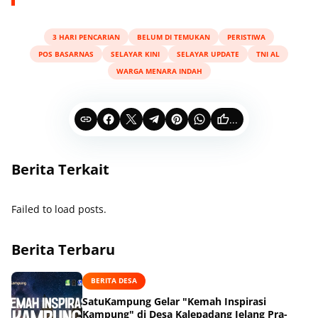
3 HARI PENCARIAN
BELUM DI TEMUKAN
PERISTIWA
POS BASARNAS
SELAYAR KINI
SELAYAR UPDATE
TNI AL
WARGA MENARA INDAH
...
Berita Terkait
Failed to load posts.
Berita Terbaru
BERITA DESA
SatuKampung Gelar "Kemah Inspirasi
Kampung" di Desa Kalepadang Jelang Pra-