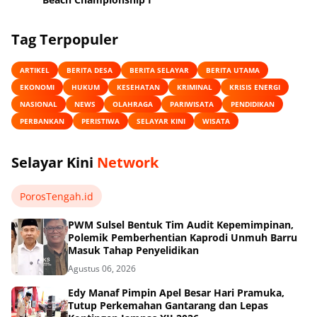
Tag Terpopuler
ARTIKEL
BERITA DESA
BERITA SELAYAR
BERITA UTAMA
EKONOMI
HUKUM
KESEHATAN
KRIMINAL
KRISIS ENERGI
NASIONAL
NEWS
OLAHRAGA
PARIWISATA
PENDIDIKAN
PERBANKAN
PERISTIWA
SELAYAR KINI
WISATA
Selayar Kini
Network
PorosTengah.id
PWM Sulsel Bentuk Tim Audit Kepemimpinan,
Polemik Pemberhentian Kaprodi Unmuh Barru
Masuk Tahap Penyelidikan
Agustus 06, 2026
Edy Manaf Pimpin Apel Besar Hari Pramuka,
Tutup Perkemahan Gantarang dan Lepas