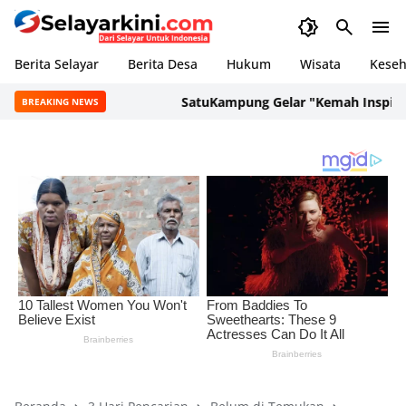
Berita Selayar
Berita Desa
Hukum
Wisata
Keseh
SatuKampung Gelar "Kemah Inspirasi 
BREAKING NEWS