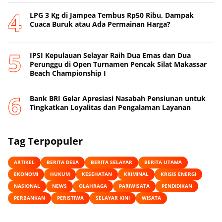
‎LPG 3 Kg di Jampea Tembus Rp50 Ribu, Dampak
Cuaca Buruk atau Ada Permainan Harga? ‎
IPSI Kepulauan Selayar Raih Dua Emas dan Dua
Perunggu di Open Turnamen Pencak Silat Makassar
Beach Championship I
‎Bank BRI Gelar Apresiasi Nasabah Pensiunan untuk
Tingkatkan Loyalitas dan Pengalaman Layanan
Tag Terpopuler
ARTIKEL
BERITA DESA
BERITA SELAYAR
BERITA UTAMA
EKONOMI
HUKUM
KESEHATAN
KRIMINAL
KRISIS ENERGI
NASIONAL
NEWS
OLAHRAGA
PARIWISATA
PENDIDIKAN
PERBANKAN
PERISTIWA
SELAYAR KINI
WISATA