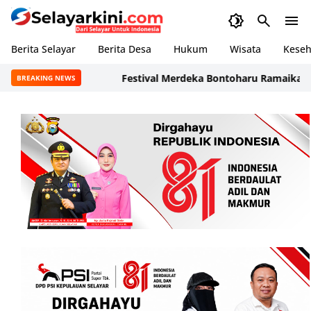
Berita Selayar
Berita Desa
Hukum
Wisata
Keseh
‎Festival Merdeka Bontoharu Ramaikan Malam
BREAKING NEWS