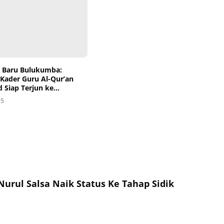
 Baru Bulukumba:
 Kader Guru Al-Qur’an
 Siap Terjun ke
kat
25
Nurul Salsa Naik Status Ke Tahap Sidik