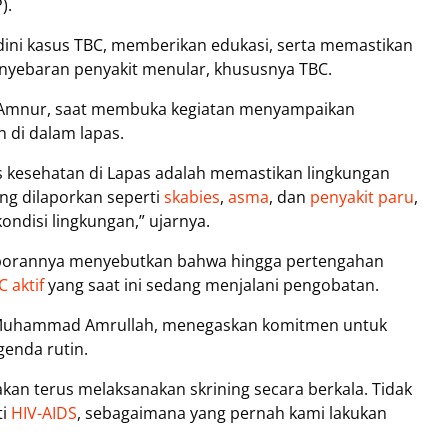
).
 dini kasus TBC, memberikan edukasi, serta memastikan
nyebaran penyakit menular, khususnya TBC.
r Amnur, saat membuka kegiatan menyampaikan
 di dalam lapas.
s kesehatan di Lapas adalah memastikan lingkungan
ing dilaporkan seperti
skabies
,
asma
, dan
penyakit paru
,
ndisi lingkungan,” ujarnya.
laporannya menyebutkan bahwa hingga pertengahan
C aktif
yang saat ini sedang menjalani pengobatan.
. Muhammad Amrullah, menegaskan komitmen untuk
genda rutin.
akan terus melaksanakan skrining secara berkala. Tidak
ti
HIV-AIDS
, sebagaimana yang pernah kami lakukan