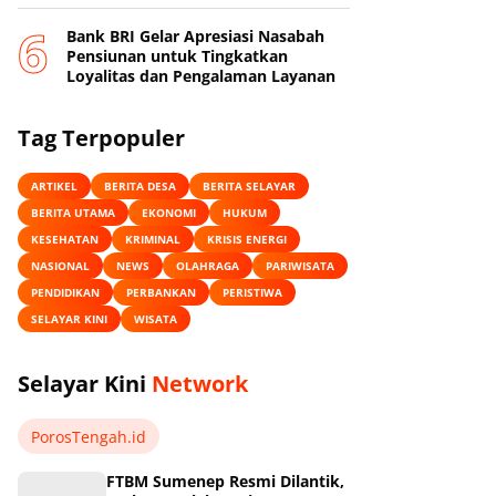
‎Bank BRI Gelar Apresiasi Nasabah
Pensiunan untuk Tingkatkan
Loyalitas dan Pengalaman Layanan
Tag Terpopuler
ARTIKEL
BERITA DESA
BERITA SELAYAR
BERITA UTAMA
EKONOMI
HUKUM
KESEHATAN
KRIMINAL
KRISIS ENERGI
NASIONAL
NEWS
OLAHRAGA
PARIWISATA
PENDIDIKAN
PERBANKAN
PERISTIWA
SELAYAR KINI
WISATA
Selayar Kini
Network
PorosTengah.id
FTBM Sumenep Resmi Dilantik,