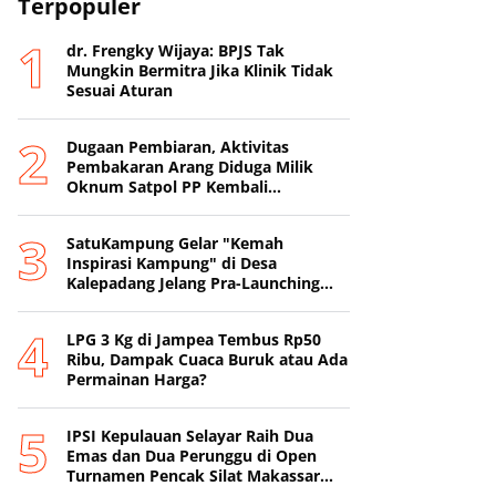
Terpopuler
dr. Frengky Wijaya: BPJS Tak
Mungkin Bermitra Jika Klinik Tidak
Sesuai Aturan
Dugaan Pembiaran, Aktivitas
Pembakaran Arang Diduga Milik
Oknum Satpol PP Kembali
Beroperasi
SatuKampung Gelar "Kemah
Inspirasi Kampung" di Desa
Kalepadang Jelang Pra-Launching
Program
‎LPG 3 Kg di Jampea Tembus Rp50
Ribu, Dampak Cuaca Buruk atau Ada
Permainan Harga? ‎
IPSI Kepulauan Selayar Raih Dua
Emas dan Dua Perunggu di Open
Turnamen Pencak Silat Makassar
Beach Championship I