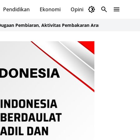
Pendidikan
Ekonomi
Opini
Selayar Kini
Red
mbiaran, Aktivitas Pembakaran Arang Diduga Milik Oknum Satpo