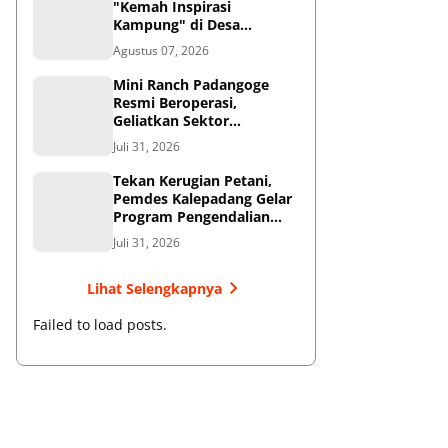
"Kemah Inspirasi
Kampung" di Desa
Kalepadang Jelang Pra-
Agustus 07, 2026
Launching Program
‎Mini Ranch Padangoge
Resmi Beroperasi,
Geliatkan Sektor
Peternakan Sapi di
Juli 31, 2026
Kepulauan Selayar ‎
Tekan Kerugian Petani,
Pemdes Kalepadang Gelar
Program Pengendalian
Hama Tupai
Juli 31, 2026
Lihat Selengkapnya
Failed to load posts.