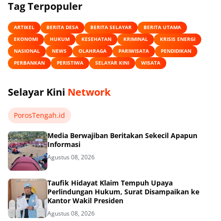
Tag Terpopuler
ARTIKEL
BERITA DESA
BERITA SELAYAR
BERITA UTAMA
EKONOMI
HUKUM
KESEHATAN
KRIMINAL
KRISIS ENERGI
NASIONAL
NEWS
OLAHRAGA
PARIWISATA
PENDIDIKAN
PERBANKAN
PERISTIWA
SELAYAR KINI
WISATA
Selayar Kini
Network
PorosTengah.id
Media Berwajiban Beritakan Sekecil Apapun
Informasi
Agustus 08, 2026
Taufik Hidayat Klaim Tempuh Upaya
Perlindungan Hukum, Surat Disampaikan ke
Kantor Wakil Presiden
Agustus 08, 2026