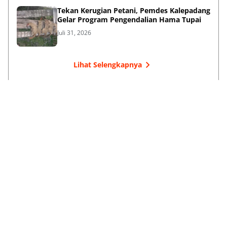
Tekan Kerugian Petani, Pemdes Kalepadang
Gelar Program Pengendalian Hama Tupai
Juli 31, 2026
Lihat Selengkapnya
Failed to load posts.
Dari Selayar Untuk Indonesia
Tentang Kami
Kontak Kami
Kebijakan Privasi
Kode Etik
Info Kerja sama
Karir
Redaksi