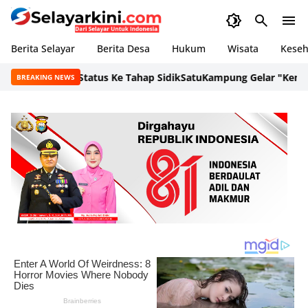
Berita Selayar
Berita Desa
Hukum
Wisata
Keseh
 Salsa Naik Status Ke Tahap Sidik
SatuKampung Gelar "Kemah Ins
BREAKING NEWS