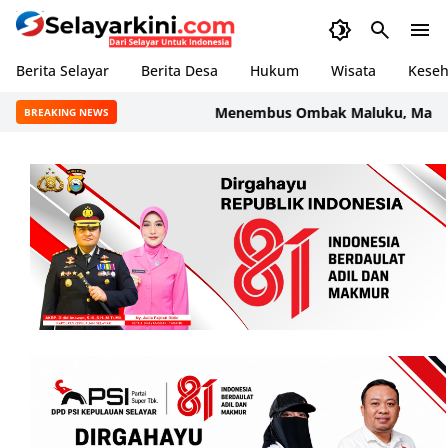
Berita Selayar
Berita Desa
Hukum
Wisata
Keseh
Menembus Ombak Maluku, Mantri BRI 
BREAKING NEWS