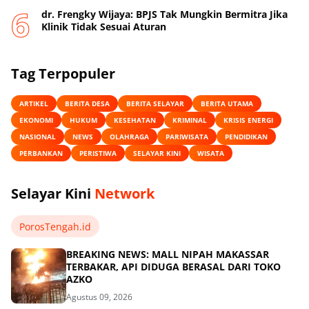
dr. Frengky Wijaya: BPJS Tak Mungkin Bermitra Jika
Klinik Tidak Sesuai Aturan
Tag Terpopuler
ARTIKEL
BERITA DESA
BERITA SELAYAR
BERITA UTAMA
EKONOMI
HUKUM
KESEHATAN
KRIMINAL
KRISIS ENERGI
NASIONAL
NEWS
OLAHRAGA
PARIWISATA
PENDIDIKAN
PERBANKAN
PERISTIWA
SELAYAR KINI
WISATA
Selayar Kini
Network
PorosTengah.id
BREAKING NEWS: MALL NIPAH MAKASSAR
TERBAKAR, API DIDUGA BERASAL DARI TOKO
AZKO
Agustus 09, 2026