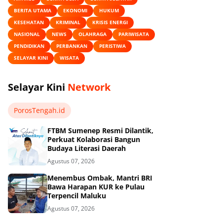
BERITA UTAMA
EKONOMI
HUKUM
KESEHATAN
KRIMINAL
KRISIS ENERGI
NASIONAL
NEWS
OLAHRAGA
PARIWISATA
PENDIDIKAN
PERBANKAN
PERISTIWA
SELAYAR KINI
WISATA
Selayar Kini
Network
PorosTengah.id
FTBM Sumenep Resmi Dilantik,
Perkuat Kolaborasi Bangun
Budaya Literasi Daerah
Agustus 07, 2026
Menembus Ombak, Mantri BRI
Bawa Harapan KUR ke Pulau
Terpencil Maluku
Agustus 07, 2026