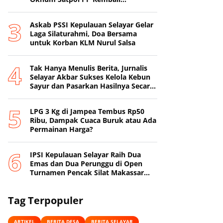
Beroperasi
‎Askab PSSI Kepulauan Selayar Gelar
Laga Silaturahmi, Doa Bersama
untuk Korban KLM Nurul Salsa
‎Tak Hanya Menulis Berita, Jurnalis
Selayar Akbar Sukses Kelola Kebun
Sayur dan Pasarkan Hasilnya Secara
Online
‎LPG 3 Kg di Jampea Tembus Rp50
Ribu, Dampak Cuaca Buruk atau Ada
Permainan Harga? ‎
IPSI Kepulauan Selayar Raih Dua
Emas dan Dua Perunggu di Open
Turnamen Pencak Silat Makassar
Beach Championship I
Tag Terpopuler
ARTIKEL
BERITA DESA
BERITA SELAYAR