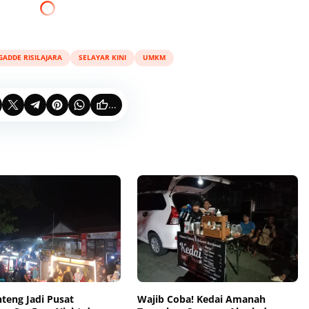
GADDE RISILAJARA
SELAYAR KINI
UMKM
...
teng Jadi Pusat
Wajib Coba! Kedai Amanah