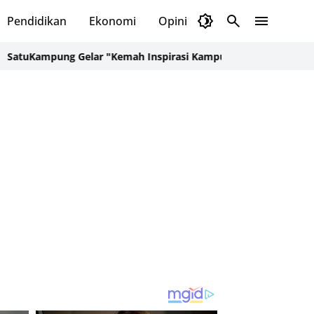
Pendidikan
Ekonomi
Opini
Selayar Kini
Red
ng Gelar "Kemah Inspirasi Kampung" di Desa Kalepadang Jelan