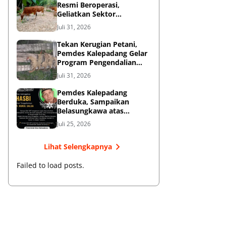
Resmi Beroperasi,
Geliatkan Sektor
Peternakan Sapi di
Juli 31, 2026
Kepulauan Selayar ‎
Tekan Kerugian Petani,
Pemdes Kalepadang Gelar
Program Pengendalian
Hama Tupai
Juli 31, 2026
Pemdes Kalepadang
Berduka, Sampaikan
Belasungkawa atas
Wafatnya Hasbi Korban
Juli 25, 2026
KLM Nurul Salsa
Lihat Selengkapnya
Failed to load posts.