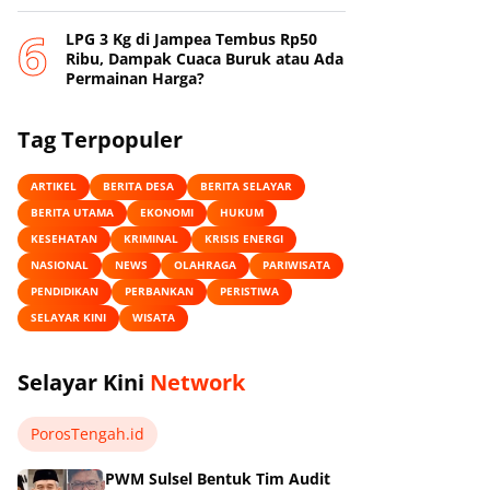
Online
‎LPG 3 Kg di Jampea Tembus Rp50
Ribu, Dampak Cuaca Buruk atau Ada
Permainan Harga? ‎
Tag Terpopuler
ARTIKEL
BERITA DESA
BERITA SELAYAR
BERITA UTAMA
EKONOMI
HUKUM
KESEHATAN
KRIMINAL
KRISIS ENERGI
NASIONAL
NEWS
OLAHRAGA
PARIWISATA
PENDIDIKAN
PERBANKAN
PERISTIWA
SELAYAR KINI
WISATA
Selayar Kini
Network
PorosTengah.id
PWM Sulsel Bentuk Tim Audit