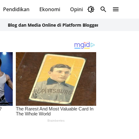
Pendidikan
Ekonomi
Opini
Selayar Kini
Red
 dan Media Online di Platform Blogger Diduga Terkunci Massal, P