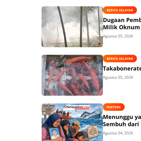
BERITA SELAYAR
Dugaan Pembi
Milik Oknum 
Agustus 05, 2026
BERITA SELAYAR
Takabonerate
Agustus 05, 2026
FEATURE
Menunggu ya
Sembuh dari 
Agustus 04, 2026