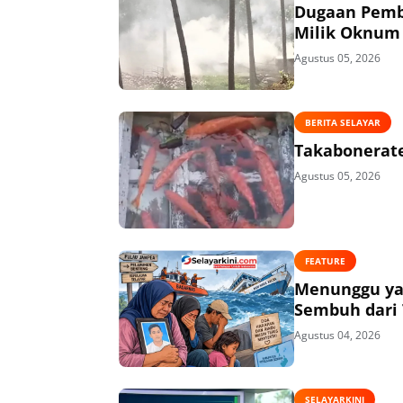
Dugaan Pembi
Milik Oknum 
Agustus 05, 2026
BERITA SELAYAR
Takabonerate
Agustus 05, 2026
FEATURE
Menunggu ya
Sembuh dari 
Agustus 04, 2026
SELAYARKINI