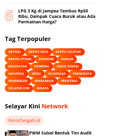
Online
‎LPG 3 Kg di Jampea Tembus Rp50
Ribu, Dampak Cuaca Buruk atau Ada
Permainan Harga? ‎
Tag Terpopuler
ARTIKEL
BERITA DESA
BERITA SELAYAR
BERITA UTAMA
EKONOMI
HUKUM
KESEHATAN
KRIMINAL
KRISIS ENERGI
NASIONAL
NEWS
OLAHRAGA
PARIWISATA
PENDIDIKAN
PERBANKAN
PERISTIWA
SELAYAR KINI
WISATA
Selayar Kini
Network
PorosTengah.id
PWM Sulsel Bentuk Tim Audit