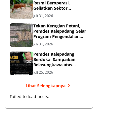
Resmi Beroperasi,
Geliatkan Sektor
Peternakan Sapi di
Juli 31, 2026
Kepulauan Selayar ‎
Tekan Kerugian Petani,
Pemdes Kalepadang Gelar
Program Pengendalian
Hama Tupai
Juli 31, 2026
Pemdes Kalepadang
Berduka, Sampaikan
Belasungkawa atas
Wafatnya Hasbi Korban
Juli 25, 2026
KLM Nurul Salsa
Lihat Selengkapnya
Failed to load posts.