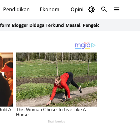
Pendidikan
Ekonomi
Opini
Selayar Kini
Red
ogger Diduga Terkunci Massal, Pengelola Dibuat Cemas
Dugaan Pem